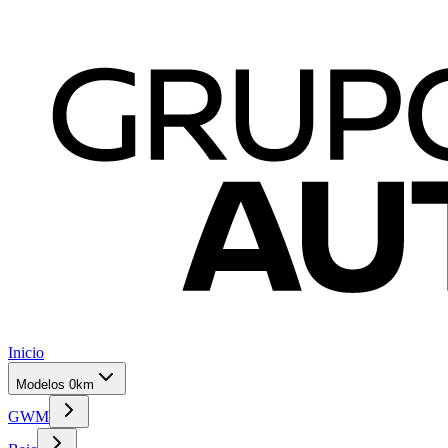
Inicio
Modelos 0km
GWM