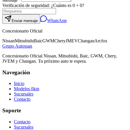
Mensaje *
Verificación de seguridad: ¿Cuánto es
0
+
0
?
WhatsApp
Enviar mensaje
Concesionario Oficial
Nissan
Mitsubishi
Baic
GWM
Chery
JMEV
Changan
Arcfox
Grupo
Autossan
Concesionario Oficial Nissan, Mitsubishi, Baic, GWM, Chery,
JVEM y Changan. Tu próximo auto te espera.
Navegación
Inicio
Modelos 0km
Sucursales
Contacto
Soporte
Contacto
Sucursales