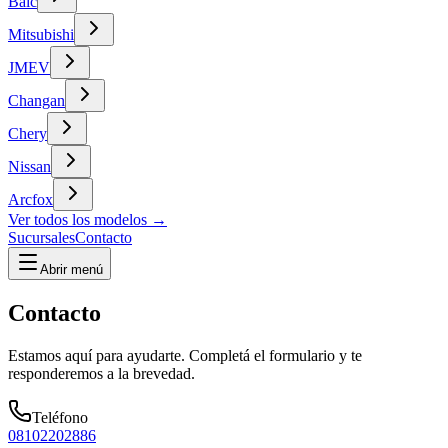
Baic
Mitsubishi
JMEV
Changan
Chery
Nissan
Arcfox
Ver todos los modelos →
Sucursales
Contacto
Abrir menú
Contacto
Estamos aquí para ayudarte. Completá el formulario y te
responderemos a la brevedad.
Teléfono
08102202886